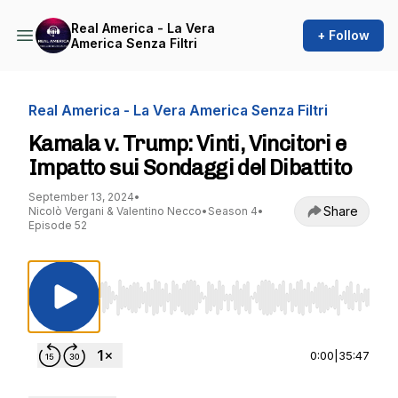
Real America - La Vera
+ Follow
America Senza Filtri
Real America - La Vera America Senza Filtri
Kamala v. Trump: Vinti, Vincitori e
Impatto sui Sondaggi del Dibattito
September 13, 2024
•
Share
Nicolò Vergani & Valentino Necco
•
Season 4
•
Episode 52
Use Left/Right to seek, Home/End to jump to st
0:00
|
35:47