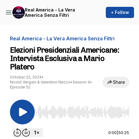
Real America - La Vera
+ Follow
America Senza Filtri
Real America - La Vera America Senza Filtri
Elezioni Presidenziali Americane:
Intervista Esclusiva a Mario
Platero
October 22, 2024
•
Share
Nicolò Vergani & Valentino Necco
•
Season 4
•
Episode 52
Use Left/Right to seek, Home/End to jump to st
0:00
|
50:25