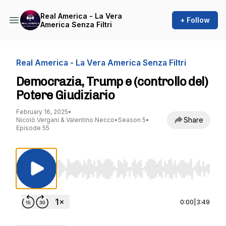
Real America - La Vera
+ Follow
America Senza Filtri
Real America - La Vera America Senza Filtri
Democrazia, Trump e (controllo del)
Potere Giudiziario
February 16, 2025
•
Share
Nicolò Vergani & Valentino Necco
•
Season 5
•
Episode 55
Use Left/Right to seek, Home/End to jump to st
0:00
|
3:49