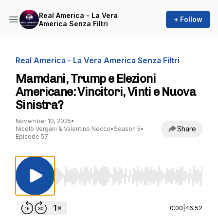
Real America - La Vera
+ Follow
America Senza Filtri
Real America - La Vera America Senza Filtri
Mamdani, Trump e Elezioni
Americane: Vincitori, Vinti e Nuova
Sinistra?
November 10, 2025
•
Share
Nicolò Vergani & Valentino Necco
•
Season 5
•
Episode 57
Use Left/Right to seek, Home/End to jump to st
0:00
|
46:52