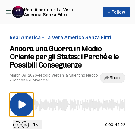
Real America - La Vera
+ Follow
America Senza Filtri
Real America - La Vera America Senza Filtri
Ancora una Guerra in Medio
Oriente per gli States: i Perché e le
Possibili Conseguenze
March 09, 2026
•
Nicolò Vergani & Valentino Necco
Share
•
Season 5
•
Episode 59
Use Left/Right to seek, Home/End to jump to st
0:00
|
44:22